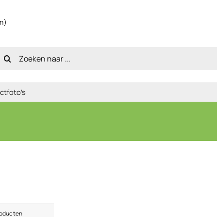
en)
oeken
aar:
ctfoto’s
roducten