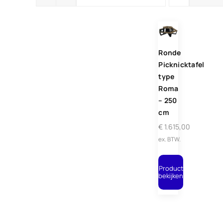
Ronde
Picknicktafel
type
Roma
– 250
cm
€
1.615,00
ex. BTW.
Product
bekijken