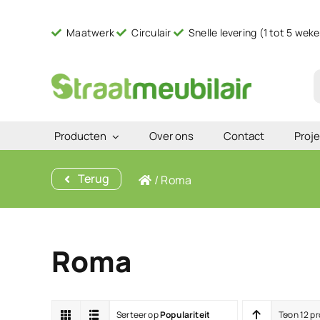
Ga
naar
Maatwerk
Circulair
Snelle levering (1 tot 5 wek
inhoud
Z
n
Producten
Over ons
Contact
Proje
Terug
/
Roma
Roma
Sorteer op
Populariteit
Toon 12 p