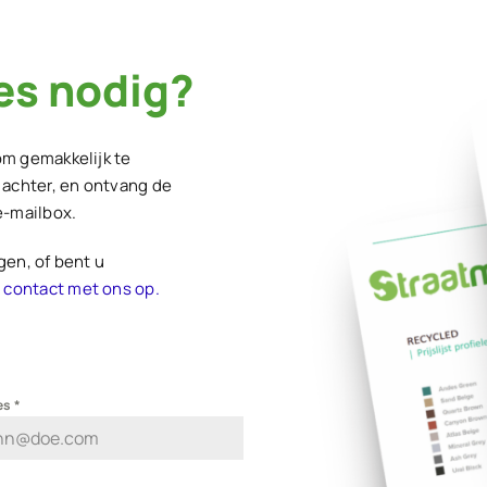
es nodig?
om gemakkelijk te
 achter, en ontvang de
e-mailbox.
gen, of bent u
 contact met ons op.
es
*