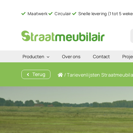
Ga
naar
Maatwerk
Circulair
Snelle levering (1 tot 5 wek
inhoud
Z
n
Producten
Over ons
Contact
Proje
Terug
/
Tarievenlijsten Straatmeubila