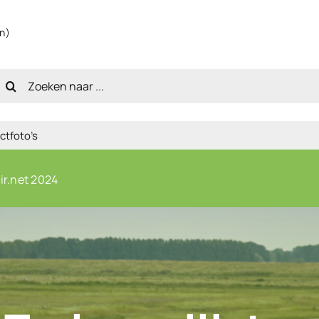
en)
oeken
aar:
ctfoto’s
ir.net 2024