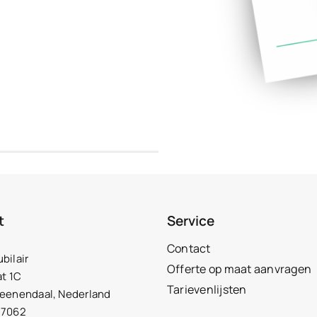
t
Service
Contact
bilair
Offerte op maat aanvragen
at 1C
Tarievenlijsten
Veenendaal, Nederland
27062