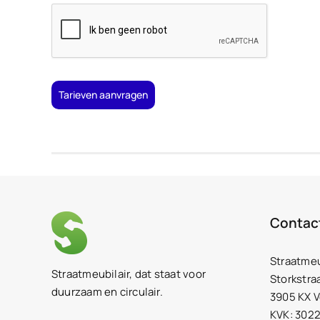
Tarieven aanvragen
Contac
Straatmeu
Straatmeubilair, dat staat voor
Storkstra
duurzaam en circulair.
3905 KX 
KVK: 302