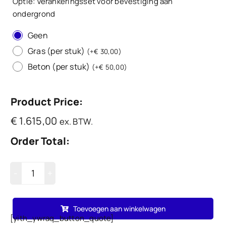
Optie: Verankeringsset voor bevestiging aan
ondergrond
Geen
Gras (per stuk)
(
+
€
30,00
)
Beton (per stuk)
(
+
€
50,00
)
Product Price:
€
1.615,00
ex. BTW.
Order Total:
Ronde
Picknicktafel
Toevoegen aan winkelwagen
type
[yith_ywraq_button_quote]
Roma