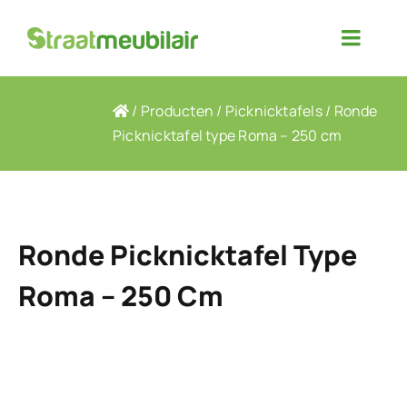
Ga
naar
Toggle
inhoud
Naviga
Producten
/
Producten
/
Picknicktafels
/
Ronde
Picknicktafel type Roma – 250 cm
Over ons
Contact
Ronde Picknicktafel Type
Projectfoto’s
Roma – 250 Cm