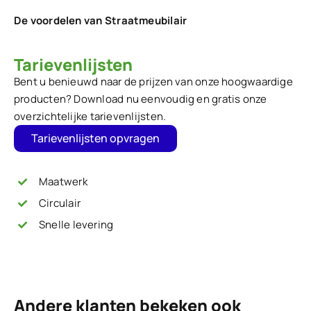
-
De voordelen van Straatmeubilair
250
Tarievenlijsten
cm
hoeveelheid
Bent u benieuwd naar de prijzen van onze hoogwaardige
producten? Download nu eenvoudig en gratis onze
overzichtelijke tarievenlijsten.
Tarievenlijsten opvragen
Maatwerk
Circulair
Snelle levering
Andere klanten bekeken ook