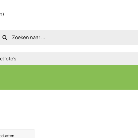
en)
oeken
aar:
ctfoto’s
roducten