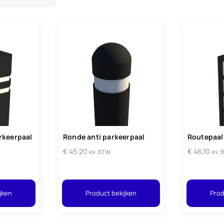
rkeerpaal
Ronde anti parkeerpaal
Routepaal
€
45,20
€
46,10
ex. BTW.
ex. 
jken
Product bekijken
Prod