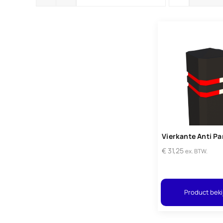
Vierkante Anti Pa
€
31,25
ex. BTW.
Product beki