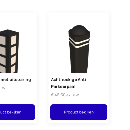
 met uitsparing
Achthoekige Anti
Parkeerpaal
BTW.
€
46,50
ex. BTW.
uct bekijken
Product bekijken