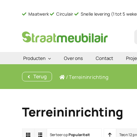
Ga
naar
Maatwerk
Circulair
Snelle levering (1 tot 5 wek
inhoud
Z
n
Producten
Over ons
Contact
Proje
Terug
/
Terreininrichting
Terreininrichting
Sorteer op
Populariteit
Toon 12 p