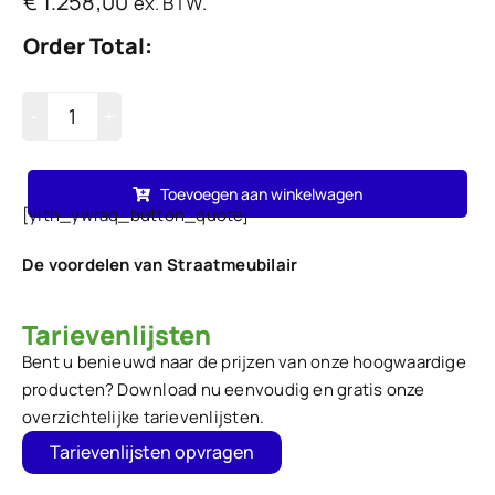
€
1.258,00
ex. BTW.
Order Total:
Duurzame
kunststof
Toevoegen aan winkelwagen
tuintafel
[yith_ywraq_button_quote]
''type''
Cross
De voordelen van Straatmeubilair
T
Tarievenlijsten
-
180
Bent u benieuwd naar de prijzen van onze hoogwaardige
producten? Download nu eenvoudig en gratis onze
cm
overzichtelijke tarievenlijsten.
hoeveelheid
Tarievenlijsten opvragen