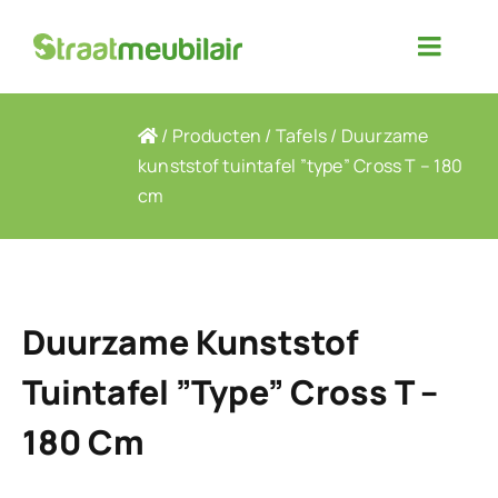
Ga
naar
Toggle
inhoud
Naviga
Producten
/
Producten
/
Tafels
/
Duurzame
kunststof tuintafel ”type” Cross T – 180
cm
Over ons
Contact
Duurzame Kunststof
Projectfoto’s
Tuintafel ”type” Cross T –
180 Cm