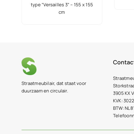
type ”Versailles 3” – 155 x 155
cm
Contac
Straatmeu
Straatmeubilair, dat staat voor
Storkstra
duurzaam en circulair.
3905 KX 
KVK: 302
BTW: NL8
Telefoon