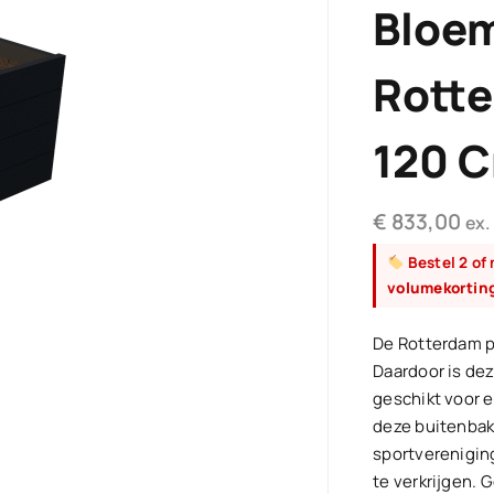
Bloe
Rotte
120 
€
833,00
ex.
Bestel 2 of
volumekortin
De Rotterdam p
Daardoor is dez
geschikt voor 
deze buitenbak
sportvereniging
te verkrijgen.