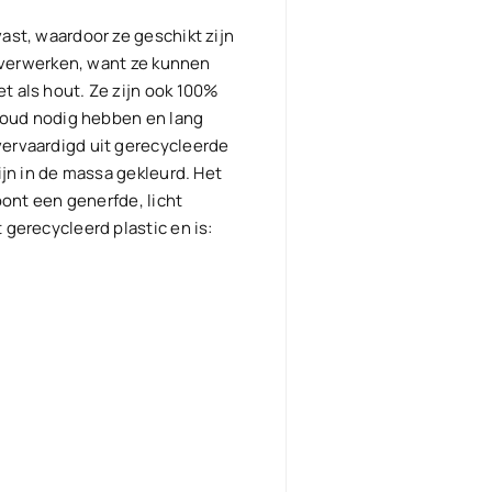
hoeveelhe
ast, waardoor ze geschikt zijn
e verwerken, want ze kunnen
t als hout. Ze zijn ook 100%
rhoud nodig hebben en lang
ervaardigd uit gerecycleerde
ijn in de massa gekleurd. Het
oont een generfde, licht
 gerecycleerd plastic en is: