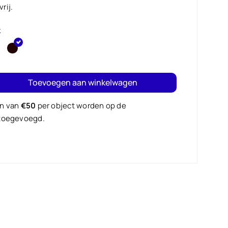
rij.
k
Toevoegen aan winkelwagen
en van
€50
per object worden op de
 toegevoegd.