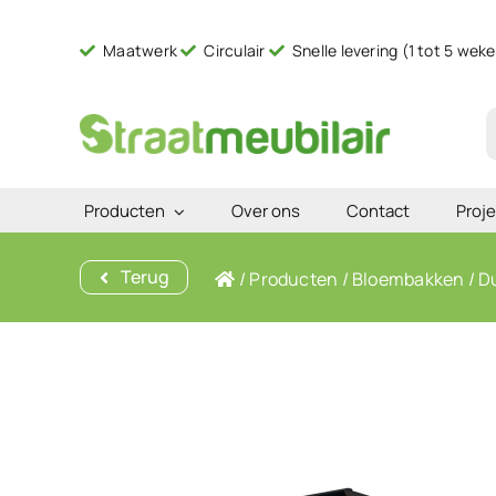
Ga
naar
Maatwerk
Circulair
Snelle levering (1 tot 5 wek
inhoud
Z
n
Producten
Over ons
Contact
Proje
Terug
/
Producten
/
Bloembakken
/
D