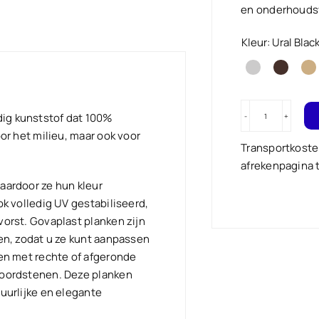
en onderhoudsv
Kleur: Ural Blac
ig kunststof dat 100%
Duurzame
oor het milieu, maar ook voor
vierkante
Transportkost
bloembak
afrekenpagina
type
aardoor ze hun kleur
Rotterdam
ok volledig UV gestabiliseerd,
8
vorst. Govaplast planken zijn
-
ten, zodat u ze kunt aanpassen
120
ken met rechte of afgeronde
x
boordstenen. Deze planken
120
tuurlijke en elegante
cm