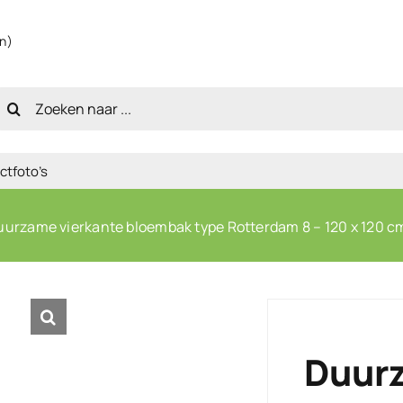
en)
oeken
aar:
ctfoto’s
uurzame vierkante bloembak type Rotterdam 8 – 120 x 120 c
Duurz