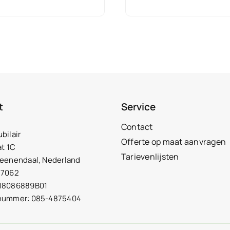
t
Service
Contact
bilair
Offerte op maat aanvragen
at 1C
Tarievenlijsten
Veenendaal, Nederland
27062
18086889B01
nummer: 085-4875404