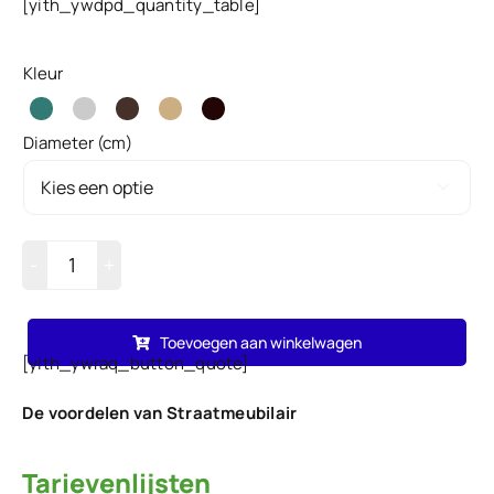
[yith_ywdpd_quantity_table]
Kleur
Diameter (cm)

Bloembak
Napoli
Toevoegen aan winkelwagen
E
[yith_ywraq_button_quote]
hoeveelheid
De voordelen van Straatmeubilair
Tarievenlijsten