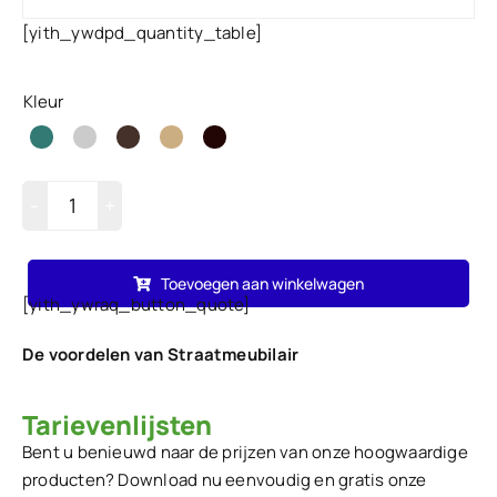
[yith_ywdpd_quantity_table]
Kleur
Bloembak
Milano
Toevoegen aan winkelwagen
C
[yith_ywraq_button_quote]
hoeveelheid
De voordelen van Straatmeubilair
Tarievenlijsten
Bent u benieuwd naar de prijzen van onze hoogwaardige
producten? Download nu eenvoudig en gratis onze