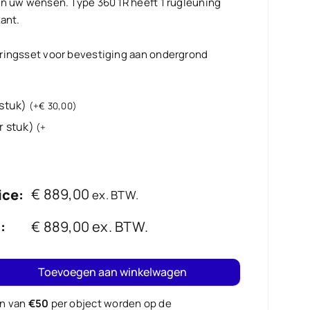
an uw wensen. Type 360 1R heeft 1 rugleuning
ant.
eringsset voor bevestiging aan ondergrond
 stuk)
(
+
€
30,00
)
r stuk)
(
+
€
889,00
ice:
ex. BTW.
:
€
889,00
ex. BTW.
Toevoegen aan winkelwagen
e
en van
€50
per object worden op de