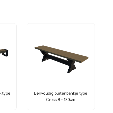
k type
Eenvoudig buitenbankje type
m
Cross B – 180cm