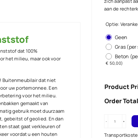
zich aanpast a
aan de rechterk
Optie: Verank
nststof
Geen
Gras (per
unststof dat 100%
Beton (pe
oor het milieu, maar ook voor
€
50,00
)
! Buitenmeubilair dat niet
Product Pr
r voor uw portemonnee. Een
rbetering voor het milieu.
Order Total
ntenbakken gemaakt van
lmatig gebruik moet duurzaam
, gebeitst of geolied. En dan
Veelzijdig
ten staat gaat verkleuren of
tuinbank
 keer voordat u een houten
Transportkost