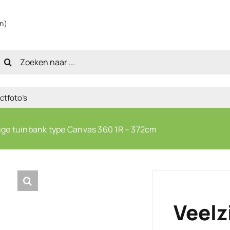
en)
oeken
aar:
ctfoto’s
dige tuinbank type Canvas 360 1R – 372cm
Veelz