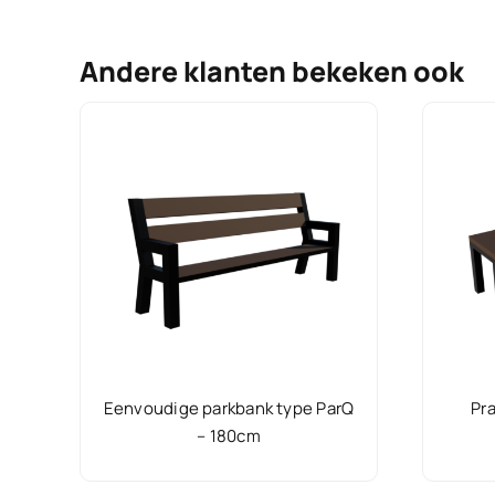
Andere klanten bekeken ook
Eenvoudige parkbank type ParQ
Pra
– 180cm