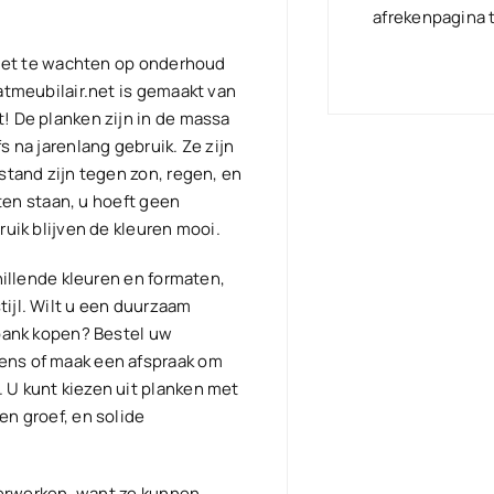
type
afrekenpagina
Canvas
360
 niet te wachten op onderhoud
1R
atmeubilair.net is gemaakt van
-
! De planken zijn in de massa
372cm
 na jarenlang gebruik. Ze zijn
hoeveelhe
stand zijn tegen zon, regen, en
iten staan, u hoeft geen
ruik blijven de kleuren mooi.
hillende kleuren en formaten,
ijl. Wilt u een duurzaam
kbank kopen? Bestel uw
ens of maak een afspraak om
 U kunt kiezen uit planken met
en groef, en solide
 verwerken, want ze kunnen