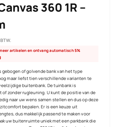
Canvas 360 1R –
m
 BTW.
 meer artikelen en ontvang automatisch
5%
g
s gebogen of golvende bank van het type
nog maar liefst tien verschillende varianten te
eelzijdige buitenbank. De tuinbank is
t of zonder rugleuning. U kunt de positie van de
ledig naar uw wens samen stellen en dus op deze
 zitcomfort bepalen. Er is een keuze uit
lengtes, dus makkelijk passend te maken voor
Maak uw buitenruimte uniek met een parkbank die