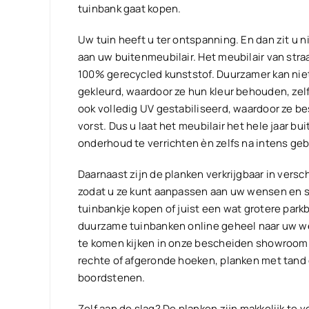
tuinbank gaat kopen.
Uw tuin heeft u ter ontspanning. En dan zit u
aan uw buitenmeubilair. Het meubilair van stra
100% gerecycled kunststof. Duurzamer kan niet
gekleurd, waardoor ze hun kleur behouden, zelfs
ook volledig UV gestabiliseerd, waardoor ze be
vorst. Dus u laat het meubilair het hele jaar bu
onderhoud te verrichten èn zelfs na intens geb
Daarnaast zijn de planken verkrijgbaar in versc
zodat u ze kunt aanpassen aan uw wensen en st
tuinbankje kopen of juist een wat grotere par
duurzame tuinbanken online geheel naar uw w
te komen kijken in onze bescheiden showroom.
rechte of afgeronde hoeken, planken met tand 
boordstenen.
Zelf aan de slag? De planken zijn makkelijk te