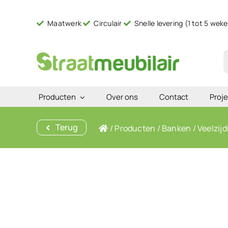
Ga
naar
Maatwerk
Circulair
Snelle levering (1 tot 5 wek
inhoud
Z
n
Producten
Over ons
Contact
Proje
Terug
/
Producten
/
Banken
/
Veelzij