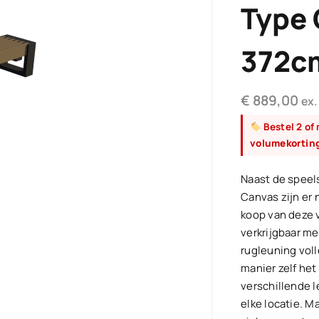
Type 
372c
€
889,00
ex.
Bestel 2 of
volumekortin
Naast de speel
Canvas zijn er 
koop van deze v
verkrijgbaar me
rugleuning vol
manier zelf het
verschillende 
elke locatie. 