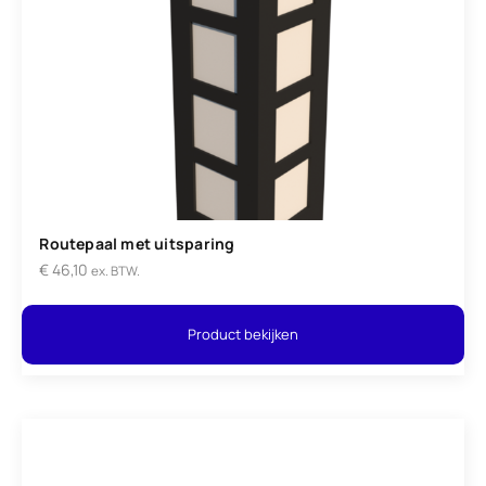
Routepaal met uitsparing
€
46,10
ex. BTW.
Product bekijken