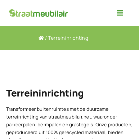
Ga
naar
Toggle
inhoud
Naviga
Producten
/
Terreininrichting
Over ons
Contact
Terreininrichting
Projectfoto’s
Transformeer buitenruimtes met de duurzame
terreinrichting van straatmeubilair.net, waaronder
parkeerpalen, bermpalen en grastegels. Onze producten,
geproduceerd uit 100% gerecycled materiaal, bieden