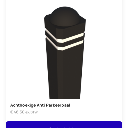
Achthoekige Anti Parkeerpaal
€
46,50
ex. BTW.