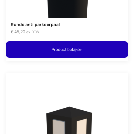
Ronde anti parkeerpaal
€
45,20
ex. BTW.
Product bekijken