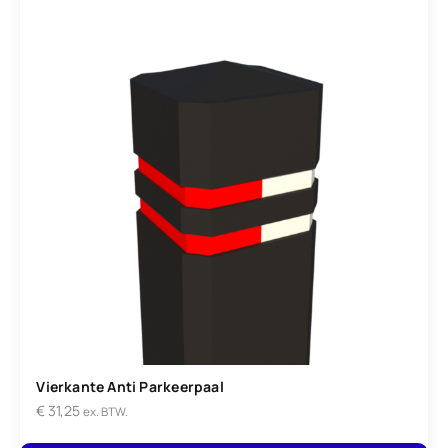
Vierkante Anti Parkeerpaal
€
31,25
ex. BTW.